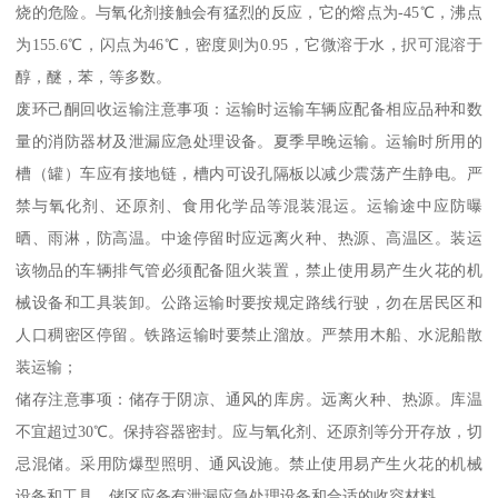
烧的危险。与氧化剂接触会有猛烈的反应，它的熔点为-45℃，沸点
为155.6℃，闪点为46℃，密度则为0.95，它微溶于水，択可混溶于
醇，醚，苯，等多数。
废环己酮回收运输注意事项：运输时运输车辆应配备相应品种和数
量的消防器材及泄漏应急处理设备。夏季早晚运输。运输时所用的
槽（罐）车应有接地链，槽内可设孔隔板以减少震荡产生静电。严
禁与氧化剂、还原剂、食用化学品等混装混运。运输途中应防曝
晒、雨淋，防高温。中途停留时应远离火种、热源、高温区。装运
该物品的车辆排气管必须配备阻火装置，禁止使用易产生火花的机
械设备和工具装卸。公路运输时要按规定路线行驶，勿在居民区和
人口稠密区停留。铁路运输时要禁止溜放。严禁用木船、水泥船散
装运输；
储存注意事项：储存于阴凉、通风的库房。远离火种、热源。库温
不宜超过30℃。保持容器密封。应与氧化剂、还原剂等分开存放，切
忌混储。采用防爆型照明、通风设施。禁止使用易产生火花的机械
设备和工具。储区应备有泄漏应急处理设备和合适的收容材料。