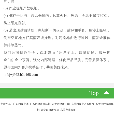
护手套。
(3) 作业现场严禁吸烟。
(4) 储存于阴凉、通风仓房内，远离火种、热源，仓温不超过30℃，
防止阳光直射。
(5) 若出现泄漏情况，先切断一切火源，戴好和手套。用沙土吸收，
倒至空旷地方任其蒸发或掩埋。对污染地面进行通风，蒸发余液体
并排除蒸气。
我们公司创办至今，始终秉循 “用户至上、质量优良、服务周
全” 的 企业宗旨。强化内部管理，优化产品品质，完善质保体系，
愿与国内外客户携手合作，共创美好未来。
m.bjwj923.b2b168.com
Top
主营产品：广东回收废油 广东回收废稀释剂 东莞回收废乙脂 东莞回收废乙脂胶水 东莞回收废稀释
剂 东莞回收废溶剂 东莞废油回收