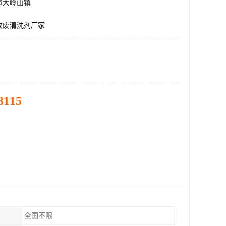
市大岭山镇
收废清洗剂厂家
8115
全国不限