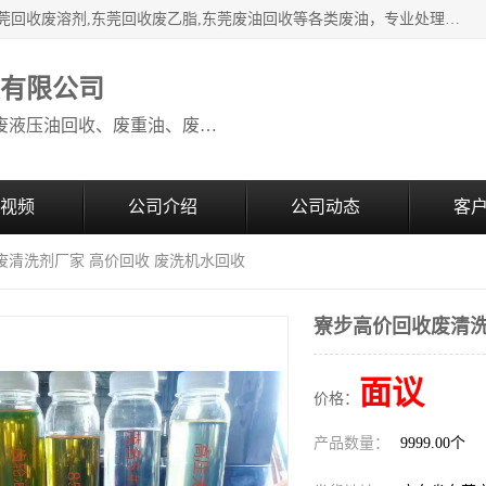
本公司高价废油回收：东莞回收废油,东莞回收废乙脂胶水,东莞回收废溶剂,东莞回收废乙脂,东莞废油回收等各类废油，专业处理从事化工产品研发与销售的综合型高科技服务性企业。我公司自成立以来，一直秉承“科技创新，立足诚信，感恩于心”的理念，力求设计与客户合作共赢的局面。在广大新老客户的大力支持下，我公司员工经过不懈努力，公司已快速发展成为国内知名化工企业。
收有限公司
本公司高价废油回收：回收废机油、废液压油回收、废重油、废食用油回收、废导热油、废、废油漆、废UV光油、废清、废白矿油、废变压器油
视频
公司介绍
公司动态
客
废清洗剂厂家 高价回收 废洗机水回收
寮步高价回收废清洗
面议
价格：
产品数量：
9999.00个