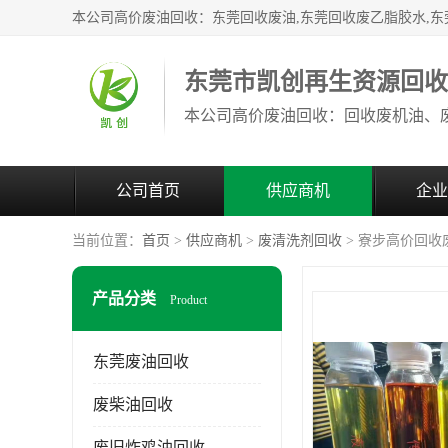
东莞市凯创再生资源回
公司首页
供应商机
企业
当前位置：
首页
>
供应商机
>
废清洗剂回收
> 寮步高价回收
产品分类
Product
东莞废油回收
废柴油回收
废旧炸鸡油回收