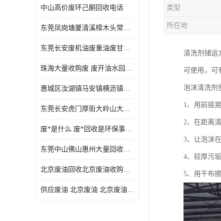
中山高价废环己酮回收电话
类型
废三氯乙烯回收
所在地
东莞凤岗塘厦清溪樟木头常平废液压油 废火花机油 废 废切削油 废齿轮油 废导轨油 废螺杆油
废混合溶剂回收
东莞长安废机油废重油废甘油废矿物油废燃料油废废润滑油废火花机油废油废齿轮油
清洗剂储运
废UV光油回收
珠海大量收购废 废开油水回收废酒精废废乙酯胶水废洗枪水废开油水废二废三氯丁脂乙脂废甲
可使用，可
废仲丁脂回收
泡沫清洗剂
惠城区汝湖镇马安镇横沥镇芦洲镇 惠阳新圩镇镇镇沙田镇废机油废液压油废润滑油废废火花机油废白电油废废齿轮油废白矿油废变压器油废燃料油
废洗机水回收
1、用前摇
东莞长安虎门厚街大岭山大量回收废开油水废洗枪水废稀释剂
废清洗剂回收
2、在距离
废*是什么 废*回收是环保事业吗
废环己酮回收
3、让泡沫在
东莞中山佛山惠州大量回收废机油，废液压油，废润滑油，废，废火花机油，废白电油，废，废齿轮油，废白矿油，废变压器油，废燃料油，废切削油
4、较厚污
废固化剂回收
北京废油回收北京废油收购再生注意的事项
5、用干布
废白电油回收
供应废油 北京废油 北京废油回收 废油收购
废油渣回收