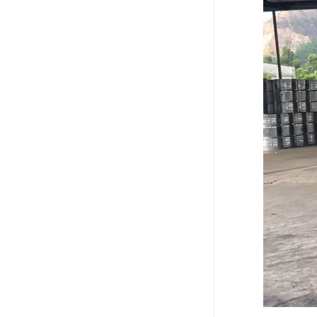
废油漆回收
废乙脂回收
东莞回收废二氯甲烷
废丁脂回收
废酒精回收
废天那水回收