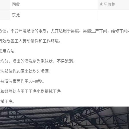
回收
实际价格
东莞
方便，不受环境场所的限制，尤其适用于易燃、易爆生产车间，维修车间
有效改善工人劳动条件和工作环境。
使用方法:
晃均匀，喷出的清洗剂为泡沫状，不易流淌。
清洗部位约20厘米处均匀喷洒。
被清洁表面作用30-40秒。
垢和缝隙处应用于干净小刷擦拭干净。
擦拭干净。