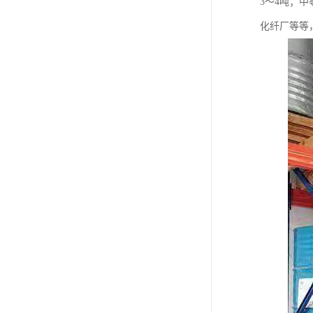
3～4吨；
化纤厂等等