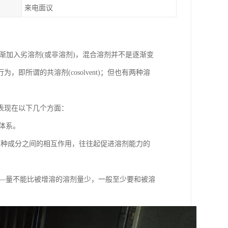
来电面议
渐加入劣溶剂(或非溶剂)，混合溶剂并不是逐渐变
所谓的共溶剂(cosolvent)；但也有两种溶
表现在以下几个方面：
体系。
三种成分之间的相互作用，往往起促进溶剂能力的
的—量不能比被增溶的溶剂量少，一般至少要和被溶