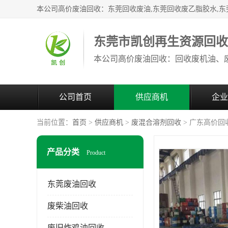
东莞市凯创再生资源回
公司首页
供应商机
企业
当前位置：
首页
>
供应商机
>
废混合溶剂回收
> 广东高价回
产品分类
Product
东莞废油回收
废柴油回收
废旧炸鸡油回收