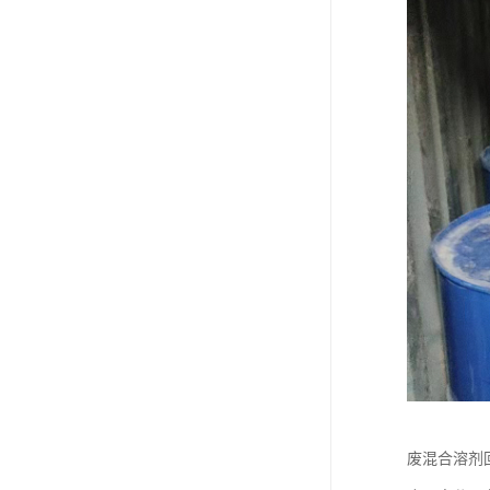
废油漆回收
废乙脂回收
东莞回收废二氯甲烷
废丁脂回收
废酒精回收
废天那水回收
废混合溶剂