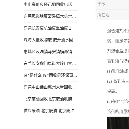
中山高价废环己酮回收电话
类型
废三氯乙烯回收
所在地
东莞凤岗塘厦清溪樟木头常平废液压油 废火花机油 废 废切削油 废齿轮油 废导轨油 废螺杆油
废混合溶剂回收
东莞长安废机油废重油废甘油废矿物油废燃料油废废润滑油废火花机油废油废齿轮油
混合溶剂不
废UV光油回收
珠海大量收购废 废开油水回收废酒精废废乙酯胶水废洗枪水废开油水废二废三氯丁脂乙脂废甲
弱，而是先变
废仲丁脂回收
剂混合后成
惠城区汝湖镇马安镇横沥镇芦洲镇 惠阳新圩镇镇镇沙田镇废机油废液压油废润滑油废废火花机油废白电油废废齿轮油废白矿油废变压器油废燃料油
废洗机水回收
微乳液与混
东莞长安虎门厚街大岭山大量回收废开油水废洗枪水废稀释剂
废清洗剂回收
(1)乳化
废*是什么 废*回收是环保事业吗
废环己酮回收
(2) 微
东莞中山佛山惠州大量回收废机油，废液压油，废润滑油，废，废火花机油，废白电油，废，废齿轮油，废白矿油，废变压器油，废燃料油，废切削油
提高。
废固化剂回收
北京废油回收北京废油收购再生注意的事项
(3)在混
废白电油回收
供应废油 北京废油 北京废油回收 废油收购
溶剂的用量
废油渣回收