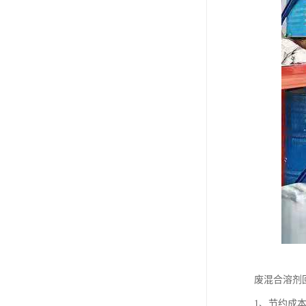
废混合溶剂
1、节约成