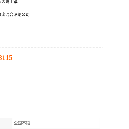
市大岭山镇
收废混合溶剂公司
8115
全国不限