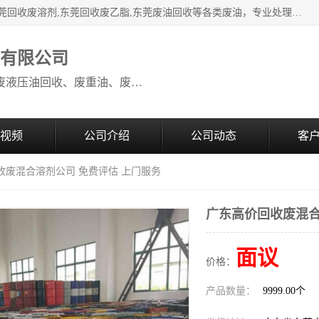
本公司高价废油回收：东莞回收废油,东莞回收废乙脂胶水,东莞回收废溶剂,东莞回收废乙脂,东莞废油回收等各类废油，专业处理从事化工产品研发与销售的综合型高科技服务性企业。我公司自成立以来，一直秉承“科技创新，立足诚信，感恩于心”的理念，力求设计与客户合作共赢的局面。在广大新老客户的大力支持下，我公司员工经过不懈努力，公司已快速发展成为国内知名化工企业。
收有限公司
本公司高价废油回收：回收废机油、废液压油回收、废重油、废食用油回收、废导热油、废、废油漆、废UV光油、废清、废白矿油、废变压器油
视频
公司介绍
公司动态
客
收废混合溶剂公司 免费评估 上门服务
广东高价回收废混合
面议
价格：
产品数量：
9999.00个