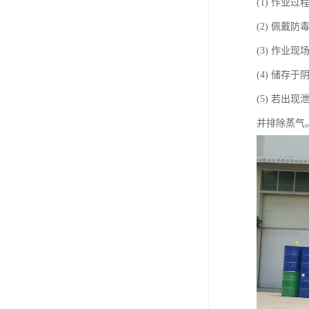
(1) 作
(2) 佩
(3) 作业
(4) 储
(5) 若
并排除蒸气