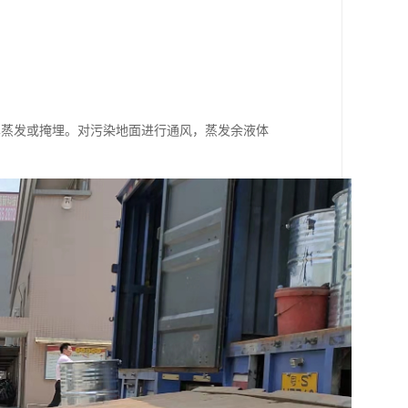
其蒸发或掩埋。对污染地面进行通风，蒸发余液体