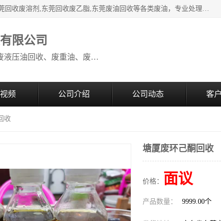
本公司高价废油回收：东莞回收废油,东莞回收废乙脂胶水,东莞回收废溶剂,东莞回收废乙脂,东莞废油回收等各类废油，专业处理从事化工产品研发与销售的综合型高科技服务性企业。我公司自成立以来，一直秉承“科技创新，立足诚信，感恩于心”的理念，力求设计与客户合作共赢的局面。在广大新老客户的大力支持下，我公司员工经过不懈努力，公司已快速发展成为国内知名化工企业。
收有限公司
本公司高价废油回收：回收废机油、废液压油回收、废重油、废食用油回收、废导热油、废、废油漆、废UV光油、废清、废白矿油、废变压器油
视频
公司介绍
公司动态
客
回收
塘厦废环己酮回收
面议
价格：
产品数量：
9999.00个