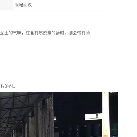
来电面议
带有泥土的气味，在含有痕迹量的酚时，则会带有薄
多数溶剂。