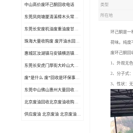
中山高价废环己酮回收电话
类型
废三氯乙烯回收
所在地
东莞凤岗塘厦清溪樟木头常平废液压油 废火花机油 废 废切削油 废齿轮油 废导轨油 废螺杆油
废混合溶剂回收
东莞长安废机油废重油废甘油废矿物油废燃料油废废润滑油废火花机油废油废齿轮油
环己酮是一
废UV光油回收
珠海大量收购废 废开油水回收废酒精废废乙酯胶水废洗枪水废开油水废二废三氯丁脂乙脂废甲
荷味。纯度
废仲丁脂回收
废环己酮回
惠城区汝湖镇马安镇横沥镇芦洲镇 惠阳新圩镇镇镇沙田镇废机油废液压油废润滑油废废火花机油废白电油废废齿轮油废白矿油废变压器油废燃料油
废洗机水回收
1、外观无
东莞长安虎门厚街大岭山大量回收废开油水废洗枪水废稀释剂
废清洗剂回收
2、分子式：C
废*是什么 废*回收是环保事业吗
废环己酮回收
3、性状：
东莞中山佛山惠州大量回收废机油，废液压油，废润滑油，废，废火花机油，废白电油，废，废齿轮油，废白矿油，废变压器油，废燃料油，废切削油
废固化剂回收
北京废油回收北京废油收购再生注意的事项
废白电油回收
供应废油 北京废油 北京废油回收 废油收购
废油渣回收