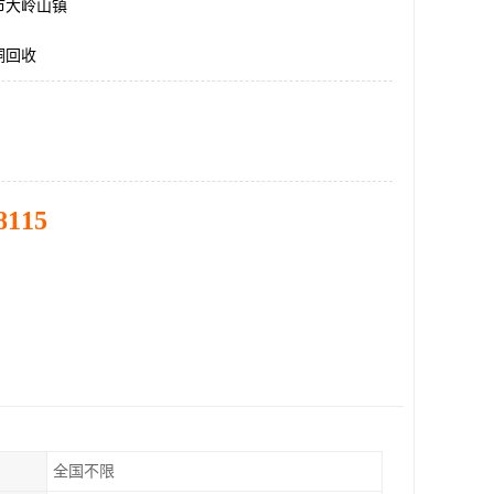
市大岭山镇
酮回收
8115
全国不限