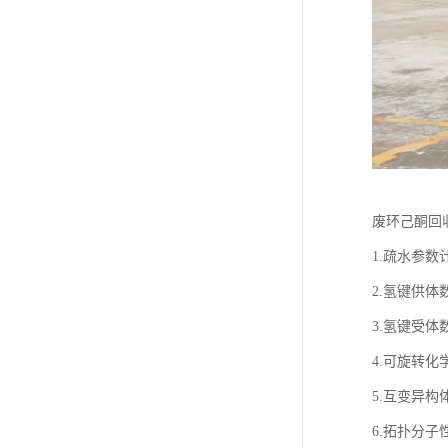
废环己酮回
1.疏水参数
2.氢键供体
3.氢键受体
4.可旋转化
5.互变异构
6.拓扑分子