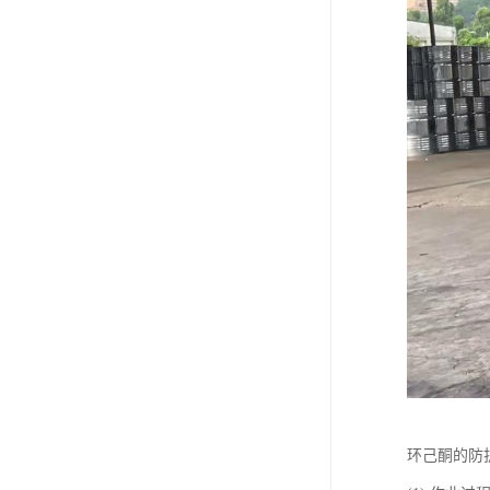
废油漆回收
废乙脂回收
东莞回收废二氯甲烷
废丁脂回收
废酒精回收
废天那水回收
环己酮的防