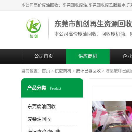
东莞市凯创再生资源回
公司首页
供应商机
企业
当前位置：
首页
>
供应商机
>
废环己酮回收
> 塘厦废环己酮
产品分类
Product
东莞废油回收
废柴油回收
废旧炸鸡油回收