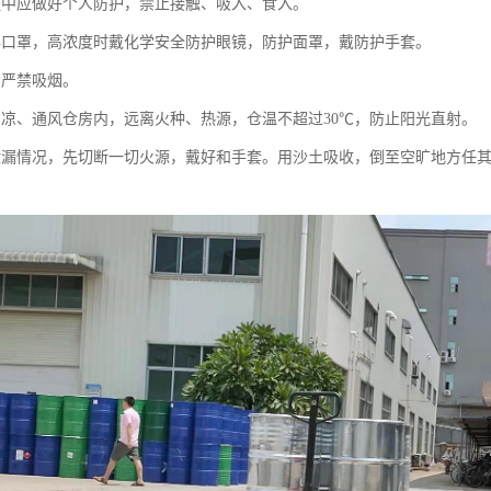
业过程中应做好个人防护，禁止接触、吸入、食入。
戴防毒口罩，高浓度时戴化学安全防护眼镜，防护面罩，戴防护手套。
现场严禁吸烟。
存于阴凉、通风仓房内，远离火种、热源，仓温不超过30℃，防止阳光直射。
出现泄漏情况，先切断一切火源，戴好和手套。用沙土吸收，倒至空旷地方任
。