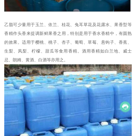
乙脂可少量用于玉兰、依兰、桂花、兔耳草花及花露水、果香型等
香精作头香来提调新鲜果香之用，特别是用于香水香精中，有圆熟
的效果。适用于樱桃、桃子、杏子、葡萄、草莓、悬钩子、香蕉、
生梨、凤梨、柠檬、甜瓜等食用香精。酒用香精如白兰地、威士
忌、朗姆、黄酒、白酒等亦用之。