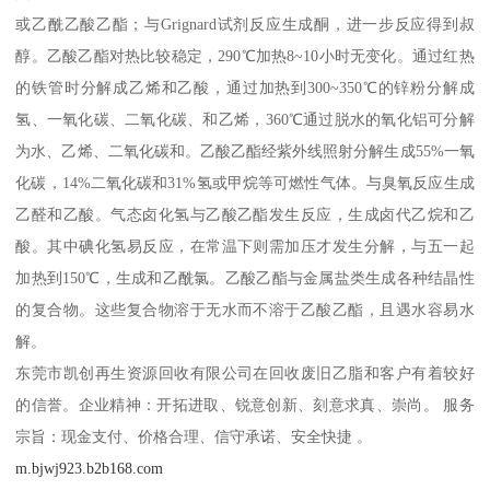
或乙酰乙酸乙酯；与Grignard试剂反应生成酮，进一步反应得到叔
醇。乙酸乙酯对热比较稳定，290℃加热8~10小时无变化。通过红热
的铁管时分解成乙烯和乙酸，通过加热到300~350℃的锌粉分解成
氢、一氧化碳、二氧化碳、和乙烯，360℃通过脱水的氧化铝可分解
为水、乙烯、二氧化碳和。乙酸乙酯经紫外线照射分解生成55%一氧
化碳，14%二氧化碳和31%氢或甲烷等可燃性气体。与臭氧反应生成
乙醛和乙酸。气态卤化氢与乙酸乙酯发生反应，生成卤代乙烷和乙
酸。其中碘化氢易反应，在常温下则需加压才发生分解，与五一起
加热到150℃，生成和乙酰氯。乙酸乙酯与金属盐类生成各种结晶性
的复合物。这些复合物溶于无水而不溶于乙酸乙酯，且遇水容易水
解。
东莞市凯创再生资源回收有限公司在回收废旧乙脂和客户有着较好
的信誉。企业精神：开拓进取、锐意创新、刻意求真、崇尚。 服务
宗旨：现金支付、价格合理、信守承诺、安全快捷 。
m.bjwj923.b2b168.com