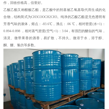
作，回收价格高，信誉好。
乙酸乙酯又称醋酸乙酯，是乙酸中的羟基被乙氧基取代而生成的化
合物，结构简式为CH3COOCH2CH3。纯净的乙酸乙酯是无色透明有
芳香气味的液体，熔点：-83.6℃，沸点：.06 ℃，相对密度(水=1)：
0.894-0.898 ，相对蒸气密度(空气=1)：3.04，有强烈的醚似的气味，
清灵、微带果香的酒香，易扩散，不持久。微溶于水，溶于醇、
酮、醚、氯仿等多数。