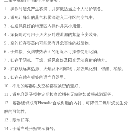
二氯甲烷操作与储存注意事项：
1．操作时避免产生雾滴，并穿戴适当之个人防护装备。
2．避免让释出的蒸气和雾滴进入工作区的空气中。
3．在通风良好的特定区内操作并采小用量。
4．须备随时可用于灭火及处理泄漏的紧急应变装备。
5．空的贮存容器内可能仍有具危害性的残留物。
6．于焊接、火焰或热表面的附近不可操作使用此物。
7．贮存于阴凉、干燥、通风良好及阳光无法直射的地方。
8．贮存须远离热源、火焰及不相容物，如强氧化剂、强酸、硝酸。
9．贮存在贴有标签的适当容器里。
10．不用的容器以及空桶都应紧密的盖好。
11．避免容器受损并定期检查贮桶有无缺陷如破损或溢漏等。
12．容器镀锌或有Phenolic合成树脂的内衬，可降低二氯甲烷发生分
解的可能性。
13．限制贮存。
14．于适当处张贴警示符号。