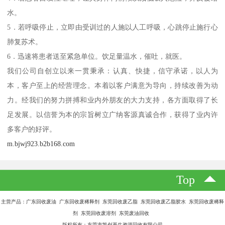
水。
5．若呼吸停止，立即由受训过的人施以人工呼吸，心跳停止施行心
肺复苏术。
6．迅速将患者送至紧急单位。饮足量温水，催吐，就医。
我们公司自创立以来一贯秉承：认真、快捷，信守承诺，以人为
本，客户至上的经营理念。本着以客户满意为导向，持续改善为动
力。经我们的努力拼搏和业内外朋友的大力支持，各方面取得了长
足发展。以信誉为本的宗旨树立广纳客源真诚合作，获得了业内许
多客户的好评。
m.bjwj923.b2b168.com
Top
主营产品：广东回收废油 广东回收废稀释剂 东莞回收废乙脂 东莞回收废乙脂胶水 东莞回收废稀释
剂 东莞回收废溶剂 东莞废油回收
版权所有：东莞市凯创再生资源回收有限公司