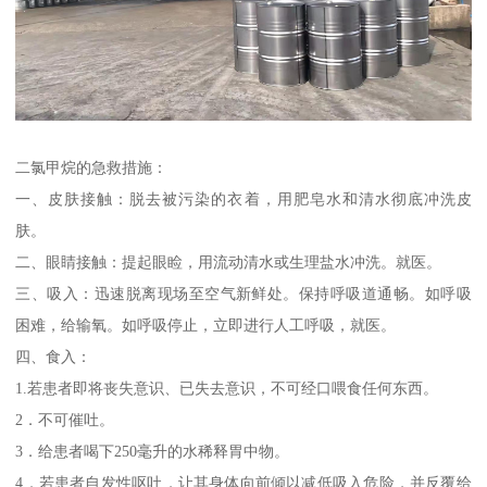
二氯甲烷的急救措施：
一、皮肤接触：脱去被污染的衣着，用肥皂水和清水彻底冲洗皮
肤。
二、眼睛接触：提起眼睑，用流动清水或生理盐水冲洗。就医。
三、吸入：迅速脱离现场至空气新鲜处。保持呼吸道通畅。如呼吸
困难，给输氧。如呼吸停止，立即进行人工呼吸，就医。
四、食入：
1.若患者即将丧失意识、已失去意识，不可经口喂食任何东西。
2．不可催吐。
3．给患者喝下250毫升的水稀释胃中物。
4．若患者自发性呕吐，让其身体向前倾以减低吸入危险，并反覆给