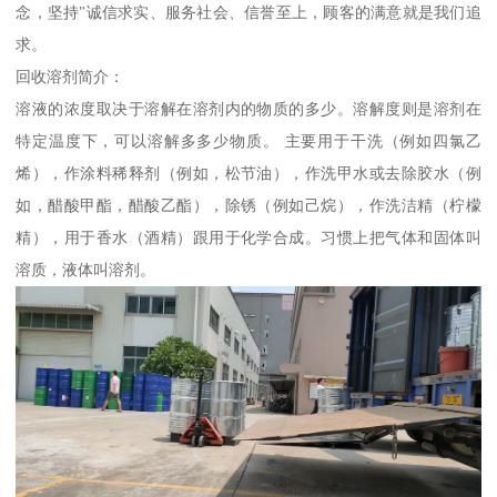
念，坚持"诚信求实、服务社会、信誉至上，顾客的满意就是我们追
求。
回收溶剂简介：
溶液的浓度取决于溶解在溶剂内的物质的多少。溶解度则是溶剂在
特定温度下，可以溶解多多少物质。 主要用于干洗（例如四氯乙
烯），作涂料稀释剂（例如，松节油），作洗甲水或去除胶水（例
如，醋酸甲酯，醋酸乙酯），除锈（例如己烷），作洗洁精（柠檬
精），用于香水（酒精）跟用于化学合成。习惯上把气体和固体叫
溶质，液体叫溶剂。