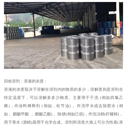
回收溶剂：溶液的浓度：
溶液的浓度取决于溶解在溶剂内的物质的多少；溶解度则是溶剂在
特定温度下，可以溶解多多少物质。主要用于干洗 (例如四氯乙
烯)，作涂料稀释剂 (例如，松节油)， 作洗甲水或去除胶水 (例
如， 醋酸甲酯 ， 醋酸乙酯)， 除锈(例如己烷)，作洗洁精(柠檬精)，
用于香水 (酒精)跟用于化学合成。溶剂和溶质大致上可分为性基(亲