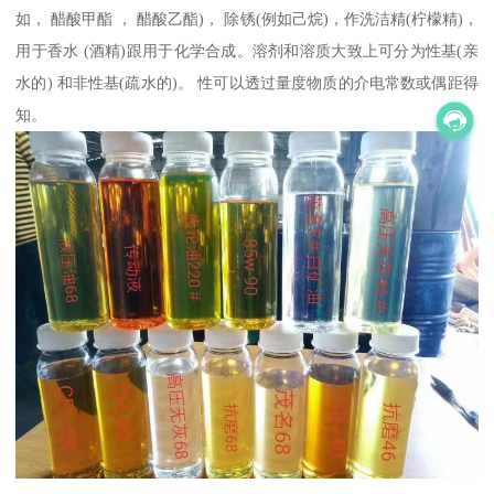
如， 醋酸甲酯 ， 醋酸乙酯)， 除锈(例如己烷)，作洗洁精(柠檬精)，
用于香水 (酒精)跟用于化学合成。溶剂和溶质大致上可分为性基(亲
水的) 和非性基(疏水的)。 性可以透过量度物质的介电常数或偶距得
知。