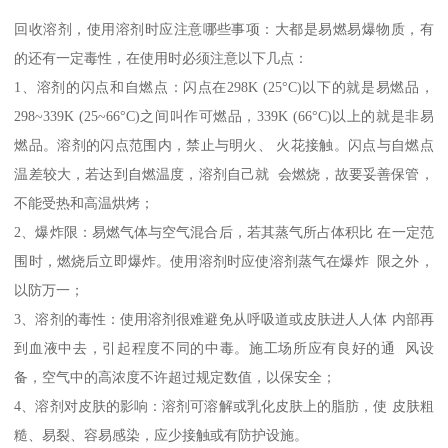
回收溶剂，使用溶剂时应注意哪些事项：大都是易燃易爆物质，有
的还有一定毒性，在使用时必须注意以下几点：
1、溶剂的闪点和自燃点：闪点在298K (25°C)以下的就是易燃品，
298~339K (25~66°C)之间叫作可燃品，339K (66°C)以上的就是非易
燃品。溶剂的闪点范围内，禁止与明火、 火花接触。闪点与自燃点
温差较大，若达到自燃温度，溶剂自己就 会燃烧，故要妥善保管，
不能受热和高温烘烤；
2、爆炸限：易燃气体与空气混合后，若其蒸气所占体积比 在一定范
围时，燃烧后立即爆炸。使用溶剂时应使溶剂蒸气在爆炸 限之外，
以防万一；
3、溶剂的毒性：使用溶剂很难避免从呼吸道或皮肤进人人体 内部再
到血液中去，引起程度不同的中毒。施工场所应有良好的通 风设
备，空气中的高浓度不许超过规定数值，以保安全；
4、溶剂对皮肤的影响：溶剂可溶解或乳化皮肤上的脂肪，使 皮肤粗
糙、易裂、容易感染，应少接触或有防护设施。