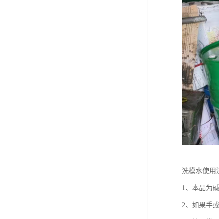
废油漆回收
废乙脂回收
东莞回收废二氯甲烷
废丁脂回收
废酒精回收
废天那水回收
洗模水使用
1、本品为
2、如果手