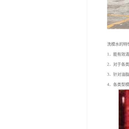
洗模水的特
1．能有效
2．对于各
3．针对油
4．各类型