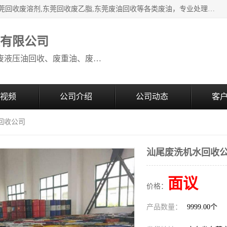
本公司高价废油回收：东莞回收废油,东莞回收废乙脂胶水,东莞回收废溶剂,东莞回收废乙脂,东莞废油回收等各类废油，专业处理从事化工产品研发与销售的综合型高科技服务性企业。我公司自成立以来，一直秉承“科技创新，立足诚信，感恩于心”的理念，力求设计与客户合作共赢的局面。在广大新老客户的大力支持下，我公司员工经过不懈努力，公司已快速发展成为国内知名化工企业。
收有限公司
本公司高价废油回收：回收废机油、废液压油回收、废重油、废食用油回收、废导热油、废、废油漆、废UV光油、废清、废白矿油、废变压器油
视频
公司介绍
公司动态
客
回收公司
汕尾废洗机水回收
面议
价格：
产品数量：
9999.00个