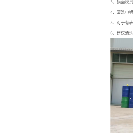
3、镜面模
4、清洗电
5、对于有
6、建议清