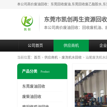
东莞市凯创再生资源回
公司首页
供应商机
企业
当前位置：
首页
>
供应商机
>
废洗机水回收
> 汕尾废洗机水
产品分类
Product
东莞废油回收
废柴油回收
废旧炸鸡油回收