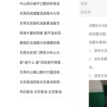
中山高价废环己酮回收电话
类型
废三氯乙烯回收
所在地
东莞凤岗塘厦清溪樟木头常平废液压油 废火花机油 废 废切削油 废齿轮油 废导轨油 废螺杆油
废混合溶剂回收
东莞长安废机油废重油废甘油废矿物油废燃料油废废润滑油废火花机油废油废齿轮油
洗模水针对
废UV光油回收
珠海大量收购废 废开油水回收废酒精废废乙酯胶水废洗枪水废开油水废二废三氯丁脂乙脂废甲
具洁面光面
废仲丁脂回收
洗模水使用
惠城区汝湖镇马安镇横沥镇芦洲镇 惠阳新圩镇镇镇沙田镇废机油废液压油废润滑油废废火花机油废白电油废废齿轮油废白矿油废变压器油废燃料油
废洗机水回收
1．涂布方法
东莞长安虎门厚街大岭山大量回收废开油水废洗枪水废稀释剂
废清洗剂回收
2．涂布洗
废*是什么 废*回收是环保事业吗
废环己酮回收
作。
东莞中山佛山惠州大量回收废机油，废液压油，废润滑油，废，废火花机油，废白电油，废，废齿轮油，废白矿油，废变压器油，废燃料油，废切削油
3．浸泡方
废固化剂回收
北京废油回收北京废油收购再生注意的事项
废白电油回收
供应废油 北京废油 北京废油回收 废油收购
废油渣回收